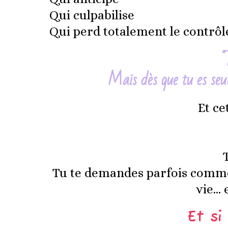
Qui culpabilise
Qui perd totalement le contrôl
"
Mais dès que tu es seu
Et ce
Tu te demandes parfois comment
vie… 
Et s